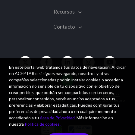
Recursos
Contacto
En este portal web tratamos tus datos de navegación. Al clicar
en ACEPTAR o si sigues navegando, nosotros y otras
compañías seleccionadas podrán instalar cookies o acceder a
información no sensible de tu dispositivo con el objetivo de
crear perfiles, que podrán ser compartidos con terceros,
© 2026 Zalvadora. Todos los derechos reservados
Política de
personalizar contenidos, servir anuncios adaptados a tus
privacidad
Política de cookies
Términos y condiciones de uso
preferencias y elaborar estadísticas. Puedes configurar tus
Política general de seguridad de la información
preferencias de privacidad ahora o en cualquier momento
accediendo a tu
Área de Privacidad.
Más información en
nuestra
Política de cookies.