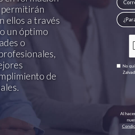
e permitirán
 ellos a través
do un óptimo
dades o
profesionales,
ejores
No qui
Zalvad
mplimiento de
ales.
Al hacer
nues
Condi