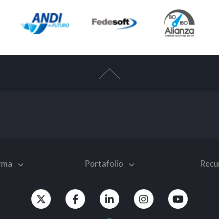
orma
Portafolio
Recu