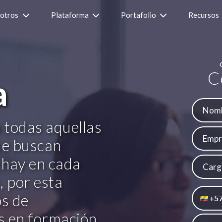
otros
Plataforma
Portafolio
Recursos
C
a
 todas aquellas
ue buscan
 hay en cada
Carg
, por esta
os de
5
+
os en formación