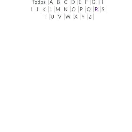
Todos
A
B
C
D
E
F
G
H
I
J
K
L
M
N
O
P
Q
R
S
T
U
V
W
X
Y
Z