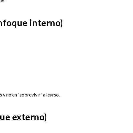
do.
nfoque interno)
y no en “sobrevivir” al curso.
ue externo)