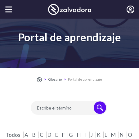
Portal de aprendizaje
Glosario
Portal de aprendizaje
Todos
A
B
C
D
E
F
G
H
I
J
K
L
M
N
O