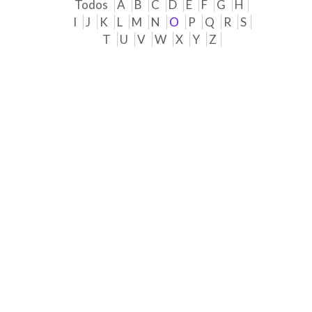
Todos
A
B
C
D
E
F
G
H
I
J
K
L
M
N
O
P
Q
R
S
T
U
V
W
X
Y
Z