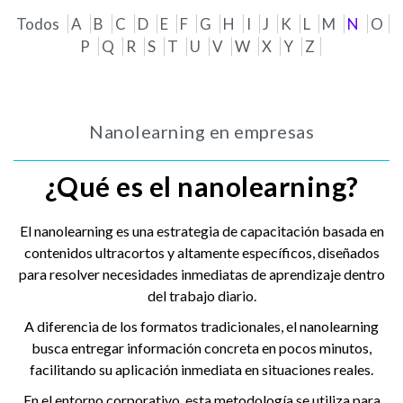
Todos
A
B
C
D
E
F
G
H
I
J
K
L
M
N
O
P
Q
R
S
T
U
V
W
X
Y
Z
Nanolearning en empresas
¿Qué es el nanolearning?
El nanolearning es una estrategia de capacitación basada en
contenidos ultracortos y altamente específicos, diseñados
para resolver necesidades inmediatas de aprendizaje dentro
del trabajo diario.
A diferencia de los formatos tradicionales, el nanolearning
busca entregar información concreta en pocos minutos,
facilitando su aplicación inmediata en situaciones reales.
En el entorno corporativo, esta metodología se utiliza para