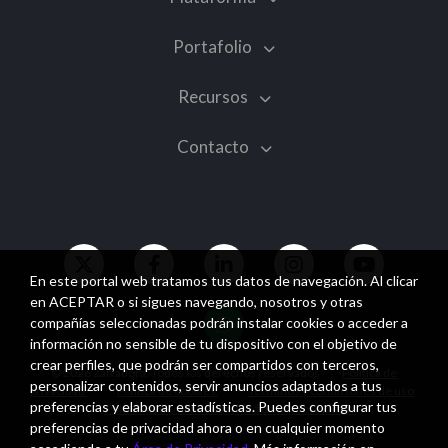
Portafolio
Recursos
Contacto
En este portal web tratamos tus datos de navegación. Al clicar
en ACEPTAR o si sigues navegando, nosotros y otras
compañías seleccionadas podrán instalar cookies o acceder a
información no sensible de tu dispositivo con el objetivo de
crear perfiles, que podrán ser compartidos con terceros,
© 2026 Zalvadora. Todos los derechos reservados
Política de
personalizar contenidos, servir anuncios adaptados a tus
privacidad
Política de cookies
Términos y condiciones de uso
preferencias y elaborar estadísticas. Puedes configurar tus
Política general de seguridad de la información
preferencias de privacidad ahora o en cualquier momento