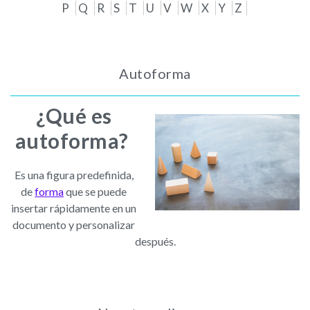
P
Q
R
S
T
U
V
W
X
Y
Z
Autoforma
¿Qué es
autoforma?
Es una figura predefinida,
de
forma
que se puede
insertar rápidamente en un
documento y personalizar
después.