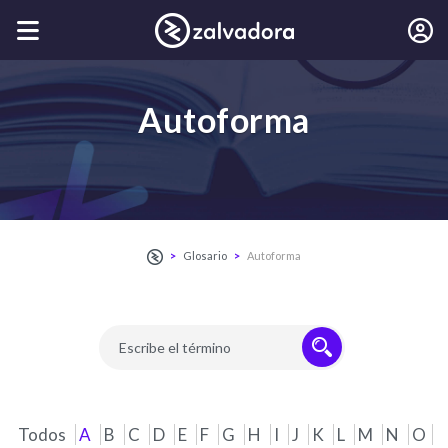
Autoforma
Glosario
Autoforma
Todos
A
B
C
D
E
F
G
H
I
J
K
L
M
N
O