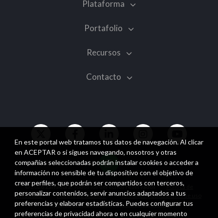
Plataforma
Portafolio
Recursos
Contacto
En este portal web tratamos tus datos de navegación. Al clicar
en ACEPTAR o si sigues navegando, nosotros y otras
compañías seleccionadas podrán instalar cookies o acceder a
información no sensible de tu dispositivo con el objetivo de
crear perfiles, que podrán ser compartidos con terceros,
© 2026 Zalvadora. Todos los derechos reservados
Política de
personalizar contenidos, servir anuncios adaptados a tus
privacidad
Política de cookies
Términos y condiciones de uso
preferencias y elaborar estadísticas. Puedes configurar tus
Política general de seguridad de la información
preferencias de privacidad ahora o en cualquier momento